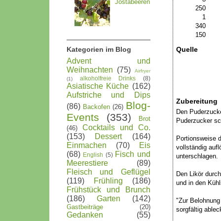
Jostabeeren
250
1
340
150
Quelle
Kategorien im Blog
Advent und
Weihnachten
(75)
Airfryer
alkoholfreie Drinks
(8)
(1)
Asiatische Küche
(162)
Aufstriche und Dips
Zubereitung
Blog-
(86)
Backofen
(26)
Den Puderzucker
Events
(353)
Brot
Puderzucker sc
Cocktails und Co.
(46)
(153)
Dessert
(164)
Portionsweise 
Einmachen
(70)
Eis
vollständig auf
(68)
Fisch und
English
(5)
unterschlagen.
Meerestiere
(89)
Fleisch und Geflügel
Den Likör durch
(119)
Frühling
(186)
und in den Kühl
Frühstück und Brunch
(186)
Garten
(142)
"Zur Belohnung 
Gastbeiträge
(20)
sorgfältig able
Gedanken
(55)