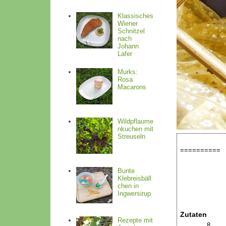
Klassisches
Wiener
Schnitzel
nach
Johann
Lafer
Murks:
Rosa
Macarons
Wildpflaume
nkuchen mit
Streuseln
==========
Titel:
Bunte
Klebreisbäll
Kategorien:
chen in
Menge:
Ingwersirup
Zutaten
Rezepte mit
8