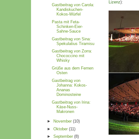
Lizenz
):
Gastbeitrag von Carola:
Kandiskuchen-
Kokos-Würfel
Pasta mit Feta-
Schinken-Eier-
Sahne-Sauce
Gastbeitrag von Sina:
Spekulatius Tiramisu
Gastbeitrag von Zorra:
Chococcino mit
Whisky
Grüße aus dem Fernen
Osten
Gastbeitrag von
Johanna: Kokos-
Ananas
Dominosteine
Gastbeitrag von Irina:
Käse-Nuss-
Makronen
►
November
(10)
►
Oktober
(11)
►
September
(8)