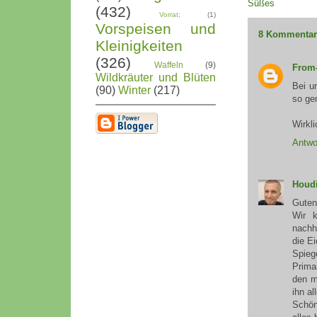
Süßes
(432)
Vorrat;
(1)
Vorspeisen und
8 Kommentar
Kleinigkeiten
(326)
Waffeln
(9)
From
Wildkräuter und Blüten
Bei u
(90)
Winter
(217)
so ge
Wirkli
Antwo
Houdi
Guten
Wir 
nachh
die Ei
Spieg
Prima
den ma
ihn al
Schön