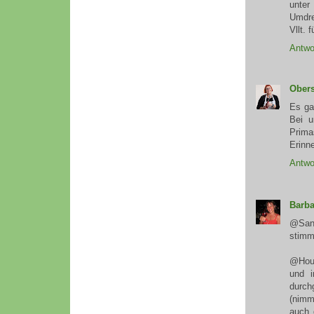
unter
Umdre
Vllt. 
Antwo
Obers
Es ga
Bei u
Prima
Erinn
Antwo
Barba
@Sand
stimmt
@Houd
und i
durch
(nimm
auch 