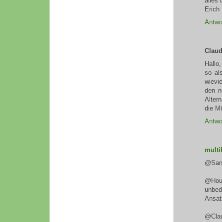
alles
Erich
Antwo
Claud
Hallo,
so al
wievi
den n
Alter
die M
Antwo
multi
@Sand
@Houd
unbed
Ansatz
@Clau