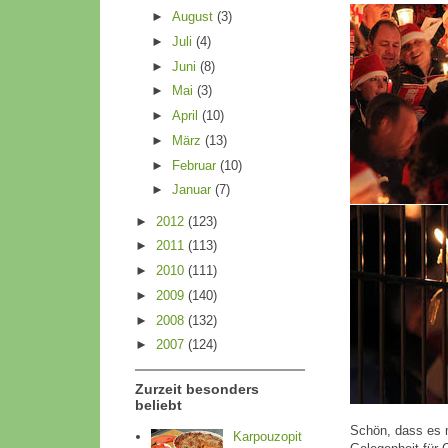
►
August
(3)
►
Juli
(4)
►
Juni
(8)
►
Mai
(3)
►
April
(10)
►
März
(13)
►
Februar
(10)
►
Januar
(7)
►
2012
(123)
►
2011
(113)
►
2010
(111)
►
2009
(140)
►
2008
(132)
►
2007
(124)
Zurzeit besonders
beliebt
Schön, dass es 
Karpouzopit