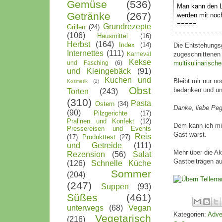
Gemüse
(536)
Man kann den Li
Getränke
(267)
werden mit noc
=====
Grundrezepte
Grillen
(24)
(106)
Hausmittel
(16)
Herbst
(164)
Index
(14)
Die Entstehungs
Internettes
(111)
Karneval
zugeschnittene
Kekse
und Fasching
(6)
multikulinarisch
und Kleingebäck
(91)
Kuchen und
Bleibt mir nur n
Kosmetik
(1)
Obst
bedanken und un
Torten
(243)
(310)
Pasta
Ostern
(34)
Danke, liebe Pe
(90)
Pilzgerichte
(17)
Pralinen und Konfekt
(12)
Dem kann ich mi
Pressereisen und Events
Gast warst.
Reis
(17)
Produkttest
(27)
und Getreide
(111)
Mehr über die A
Rezension
(56)
Salat
Gastbeiträgen au
(126)
Schnelle Küche
Sommer
(204)
(247)
Suppen
(93)
Süßes
(461)
unterwegs
(68)
Vegan
Kategorien:
Adve
Vegetarisch
(216)