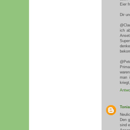
Eier f
Dir un
@Clau
ich a
Anset
Super
denke
bekom
@Petr
Prima
waren
man i
kriegt
Antwo
Tonia
Neuli
Den g
sind e