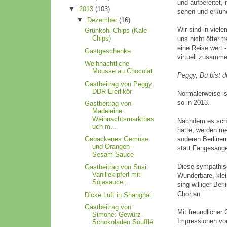
und aufbereitet,
▼
2013
(103)
sehen und erkun
▼
Dezember
(16)
Wir sind in viel
Grünkohl-Chips (Kale
Chips)
uns nicht öfter t
eine Reise wert -
Gastgeschenke
virtuell zusammen
Weihnachtliche
Mousse au Chocolat
Peggy, Du bist d
Gastbeitrag von Peggy:
DDR-Eierlikör
Normalerweise ist
so in 2013.
Gastbeitrag von
Madeleine:
Weihnachtsmarktbes
Nachdem es scho
uch m...
hatte, werden me
Gebackenes Gemüse
anderen Berliner
und Orangen-
statt Fangesäng
Sesam-Sauce
Diese sympathisc
Gastbeitrag von Susi:
Vanillekipferl mit
Wunderbare, klei
Sojasauce...
sing-williger Ber
Chor an.
Dicke Luft in Shanghai
Gastbeitrag von
Mit freundliche
Simone: Gewürz-
Impressionen vo
Schokoladen Soufflé