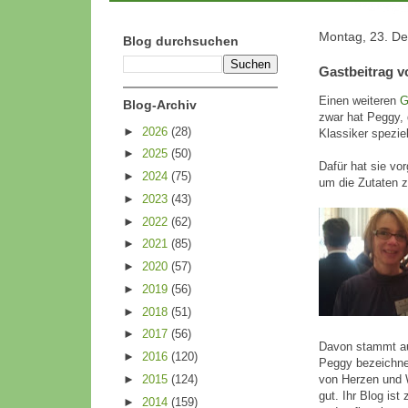
Montag, 23. D
Blog durchsuchen
Gastbeitrag v
Einen weiteren
G
Blog-Archiv
zwar hat Peggy, 
►
2026
(28)
Klassiker spezie
►
2025
(50)
Dafür hat sie vo
►
2024
(75)
um die Zutaten z
►
2023
(43)
►
2022
(62)
►
2021
(85)
►
2020
(57)
►
2019
(56)
►
2018
(51)
►
2017
(56)
Davon stammt au
►
2016
(120)
Peggy bezeichnet
►
2015
(124)
von Herzen und W
gut. Ihr Blog ist
►
2014
(159)