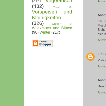
Vegetarisch
(216)
Antwo
(432)
Vorrat;
(1)
Vorspeisen und
Anon
Kleinigkeiten
Ich h
(326)
Waffeln
(9)
Musch
Wildkräuter und Blüten
Sieht
(90)
Winter
(217)
sich 
Antwo
Flo B
Voilà
Antwo
Anon
Dein S
Antwo