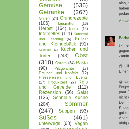
also,
Gemüse
(536)
haben
Getränke
(267)
probie
Grundrezepte
Grillen
(24)
Antwo
(106)
Hausmittel
(16)
Herbst
(164)
Index
(14)
Internettes
(111)
Karneval
Barba
Kekse
und Fasching
(6)
und Kleingebäck
(91)
@ hed
Kuchen und
Kosmetik
(1)
gege
Obst
Torten
(243)
zumin
(310)
Pasta
Ostern
(34)
@ ull
(90)
Pilzgerichte
(17)
Einen 
Pralinen und Konfekt
(12)
Pressereisen und Events
@ lam
Reis
(17)
Produkttest
(27)
länge
und Getreide
(111)
paar 
Rezension
(56)
Salat
nicht 
(126)
Schnelle Küche
Der f
Sommer
(204)
Knobl
(247)
Suppen
(93)
gut m
Süßes
(461)
Aber:
übrig 
unterwegs
(68)
Vegan