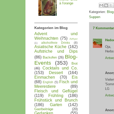
à l'orange
Kategorien:
Blog
Suppen
Kategorien im Blog
7 Kommentar
Advent und
Weihnachten
(75)
Airfryer
Hedon
alkoholfreie Drinks
(8)
(1)
Asiatische Küche
(162)
Oja,
Aufstriche und Dips
Herbs
Blog-
(86)
Backofen
(26)
Antwo
Events
(353)
Brot
Cocktails und Co.
(46)
(153)
Dessert
(164)
Anon
Einmachen
(70)
Eis
Viel
(68)
Fisch und
English
(5)
'Somm
Meerestiere
(89)
LG
Fleisch und Geflügel
Antwo
(119)
Frühling
(186)
Frühstück und Brunch
(186)
Garten
(142)
Gastbeiträge
(20)
Anon
Gedanken
(55)