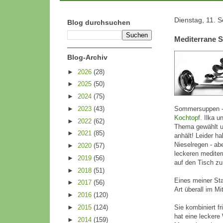
Dienstag, 11. 
Blog durchsuchen
Mediterrane 
Blog-Archiv
►
2026
(28)
►
2025
(50)
►
2024
(75)
►
2023
(43)
Sommersuppen -
Kochtopf
. Ilka u
►
2022
(62)
Thema gewählt u
►
2021
(85)
anhält! Leider h
Nieselregen - abe
►
2020
(57)
leckeren medite
►
2019
(56)
auf den Tisch zu
►
2018
(51)
Eines meiner Sta
►
2017
(56)
Art überall im Mi
►
2016
(120)
►
2015
(124)
Sie kombiniert 
hat eine leckere
►
2014
(159)