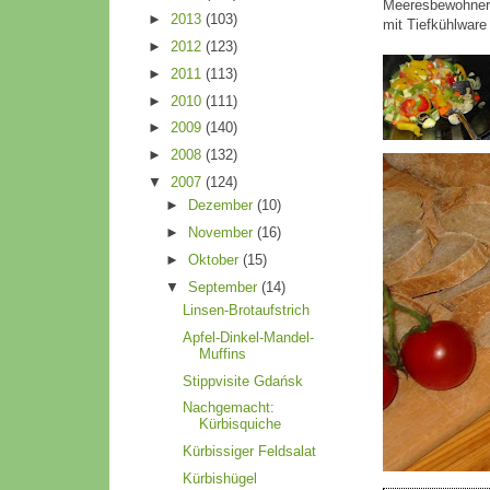
Meeresbewohner 
►
2013
(103)
mit Tiefkühlware
►
2012
(123)
►
2011
(113)
►
2010
(111)
►
2009
(140)
►
2008
(132)
▼
2007
(124)
►
Dezember
(10)
►
November
(16)
►
Oktober
(15)
▼
September
(14)
Linsen-Brotaufstrich
Apfel-Dinkel-Mandel-
Muffins
Stippvisite Gdańsk
Nachgemacht:
Kürbisquiche
Kürbissiger Feldsalat
Kürbishügel