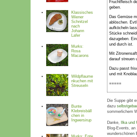
Fruchtfleisch d
geben.
Klassisches
Das Gemüse mit
Wiener
Schnitzel
ablöschen. Evt
nach
aufköcheln lass
Johann
Stücke schnei
Lafer
dazugeben. Eini
und durch ist.
Murks:
Rosa
Mit Zitronensaf
Macarons
darauf streuen 
Dazu passt fris
und mit Knoblau
Wildpflaume
nkuchen mit
=====
Streuseln
Die Suppe gibt e
dazu
selbstgeba
Bunte
Klebreisbäll
sommerlichem We
chen in
Ingwersirup
Danke,
Ilka und U
Blog-Events, an
wunderschönen 
Murks: Ente