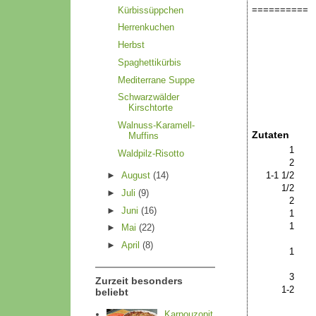
==========
Kürbissüppchen
Herrenkuchen
Herbst
Titel:
Spaghettikürbis
Mediterrane Suppe
Kategorien:
Schwarzwälder
Kirschtorte
Menge:
Walnuss-Karamell-
Zutaten
Muffins
1
Waldpilz-Risotto
2
1-1 1/2
►
August
(14)
1/2
►
Juli
(9)
2
►
Juni
(16)
1
1
►
Mai
(22)
►
April
(8)
1
3
Zurzeit besonders
1-2
beliebt
Karpouzopit