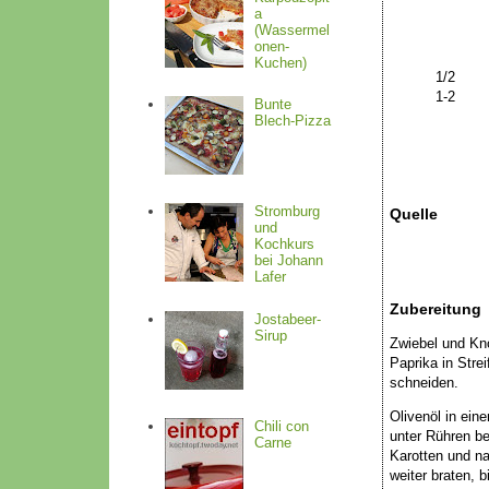
a
(Wassermel
onen-
Kuchen)
1/2
1-2
Bunte
Blech-Pizza
H
Stromburg
Quelle
und
Kochkurs
bei Johann
Lafer
Zubereitung
Jostabeer-
Sirup
Zwiebel und Kno
Paprika in Stre
schneiden.
Olivenöl in ein
Chili con
unter Rühren be
Carne
Karotten und n
weiter braten, 